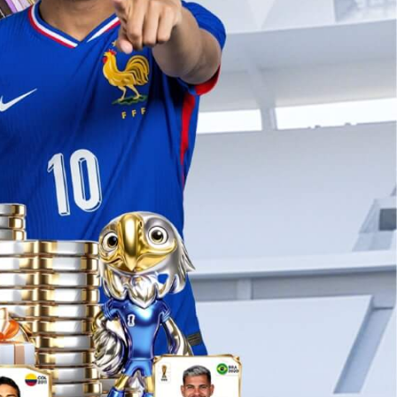
地材
吊顶
热门银河推荐
亚地斯自流平系统
定制五金
富美家净味门板
彩虹芯